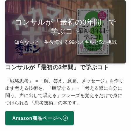
コンサルが「最初の3年間」で
学ぶコト
知らないと一生後悔する99のスキルと5の挑戦
コンサルが「最初の3年間」で学ぶコト
「戦略思考」 ＝「解、答え、意見、メッセージ」を作り
出す考える技術を、「暗記する」＝「考える際に自分に
問う、声に出して唱える」フレーズを覚えるだけで身に
つけられる 「思考技術」の本です。
Amazon商品ページへ