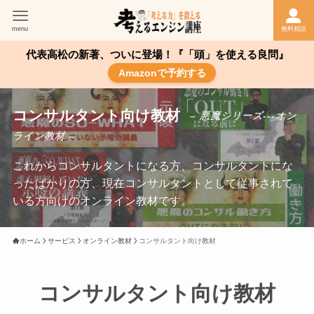
menu
無料相談
代表高松の新著、ついに登場！『「頭」を使える良問』
Amazonで予約する
コンサルタント向け教材
– 悪魔シリーズ---オン
ライン教材 –
これからコンサルタントになる方、コンサルタントにな
ったばかりの方、現在コンサルタントとして従事されて
いる方向けのオンライン教材です。
ホーム
サービス
オンライン教材
コンサルタント向け教材
コンサルタント向け教材