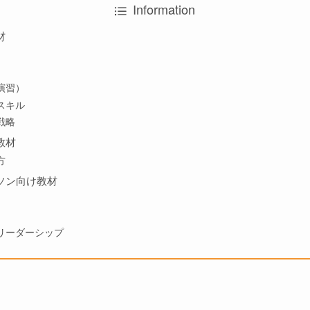
Information
材
演習）
スキル
戦略
教材
方
ソン向け教材
リーダーシップ