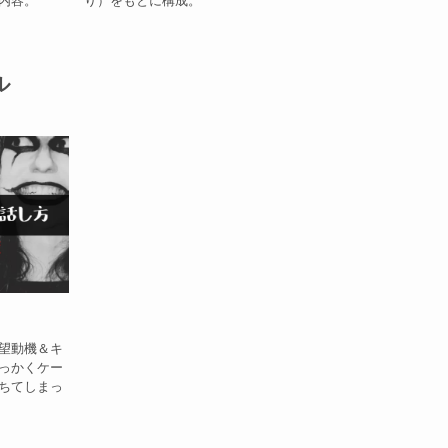
ル
望動機＆キ
っかくケー
ちてしまっ