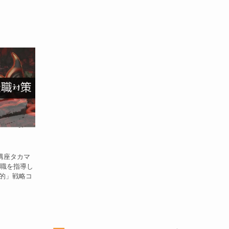
講座タカマ
転職を指導し
的」戦略コ