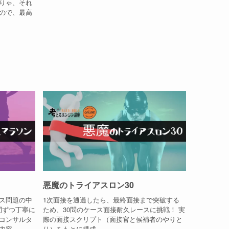
りゃ、それ
ので、最高
）
悪魔のトライアスロン30
ス問題の中
1次面接を通過したら、最終面接まで突破する
問ずつ丁寧に
ため、30問のケース面接耐久レースに挑戦！ 実
コンサルタ
際の面接スクリプト（面接官と候補者のやりと
内容。
り）をもとに構成。