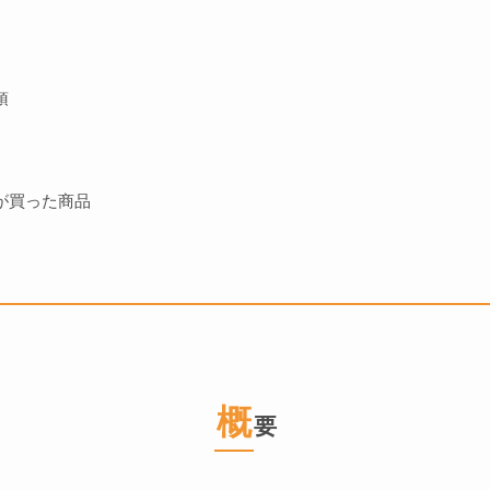
項
が買った商品
概
要