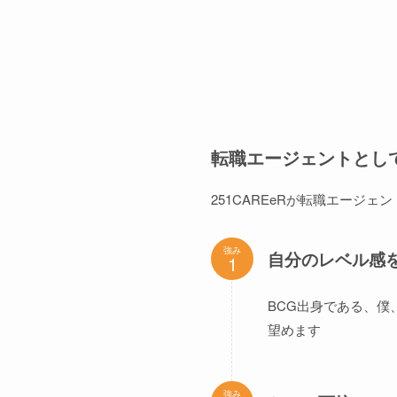
転職エージェントとし
251CAREeRが転職エージ
強み
自分のレベル感
BCG出身である、
望めます
強み