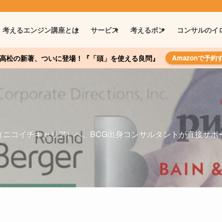
考えるエンジン講座とは
サービス
考えるボン
コンサルのイ
高松の新著、ついに登場！『「頭」を使える良問』
Amazonで予約
R（ニコイチキャリア）へ。BCG出身コンサルタントが直接サポー