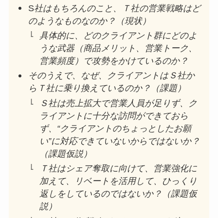
S
社はもちろんのこと、Ｔ社の営業戦略はど
のようなものなのか？（現状）
具体的に、どのクライアント群にどのよ
うな武器（商品メリット、営業トーク、
営業頻度）で攻勢をかけているのか？
そのうえで、なぜ、クライアントはＳ社か
らＴ社に乗り換えているのか？（課題）
Ｓ社は売上拡大で営業人員が足りず、ク
ライアントに十分な訪問ができておら
ず、“クライアントのちょっとしたお願
い”に対応できていないからではないか？
（課題仮説）
Ｔ社はシェア奪取に向けて、営業強化に
加えて、リベートを活用して、ひっくり
返しをしているのではないか？（課題仮
説）