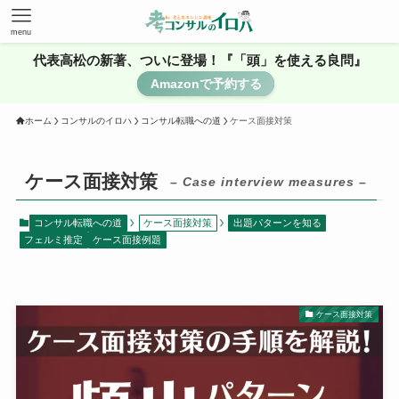
menu
代表高松の新著、ついに登場！『「頭」を使える良問』
Amazonで予約する
ホーム
コンサルのイロハ
コンサル転職への道
ケース面接対策
ケース面接対策
– Case interview measures –
コンサル転職への道
ケース面接対策
出題パターンを知る
フェルミ推定
ケース面接例題
ケース面接対策