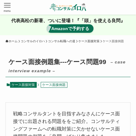
menu
代表高松の新著、ついに登場！『「頭」を使える良問』
Amazonで予約する
ホーム
コンサルのイロハ
コンサル転職への道
ケース面接対策
ケース面接例題
ケース面接例題集---ケース問題99
– case
interview example –
ケース面接対策
ケース面接例題
戦略コンサルタントを目指すみなさんにケース面
接でに出題される問題ををご紹介。コンサルティ
ングファームへの転職対策に欠かせないケース面