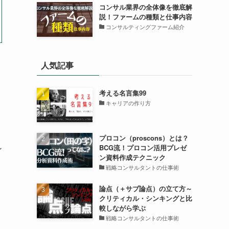
コンサル業界の全体像を徹底解
説！ファームの種類と仕事内容
コンサルティングファーム紹介
人気記事
考える名言集99
キャリアの作り方
プロコン（proscons）とは？
ン
BCG流！プロコン活用プレゼ
ン資料作成テクニック
戦略コンサルタントの仕事術
論点（＋サブ論点）の立て方～
クリティカル・シンキングと比
較しながら学ぶ
戦略コンサルタントの仕事術