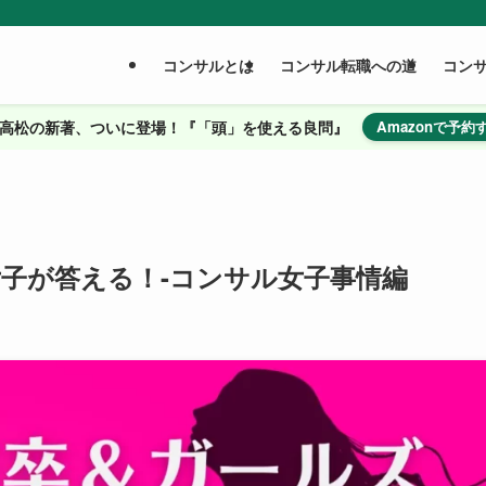
コンサルとは
コンサル転職への道
コン
高松の新著、ついに登場！『「頭」を使える良問』
Amazonで予約
子が答える！-コンサル女子事情編