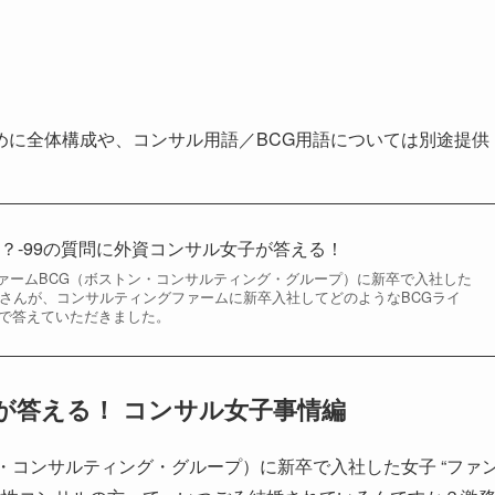
めに全体構成や、コンサル用語／BCG用語については別途提供
？-99の質問に外資コンサル女子が答える！
ァームBCG（ボストン・コンサルティング・グループ）に新卒で入社した
” さんが、コンサルティングファームに新卒入社してどのようなBCGライ
式で答えていただきました。
が答える！ コンサル女子事情編
・コンサルティング・グループ）に新卒で入社した女子 “ファ