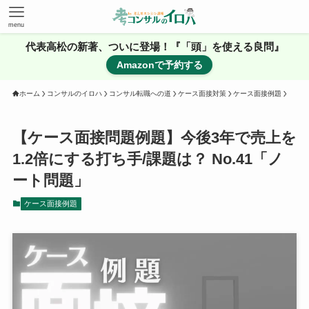
menu
代表高松の新著、ついに登場！『「頭」を使える良問』
Amazonで予約する
ホーム
コンサルのイロハ
コンサル転職への道
ケース面接対策
ケース面接例題
【ケース面接問題例題】今後3年で売上を
1.2倍にする打ち手/課題は？ No.41「ノ
ート問題」
ケース面接例題