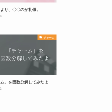
いより、〇〇のが礼儀。
23
チャーム
ーム」を因数分解してみたよ
22