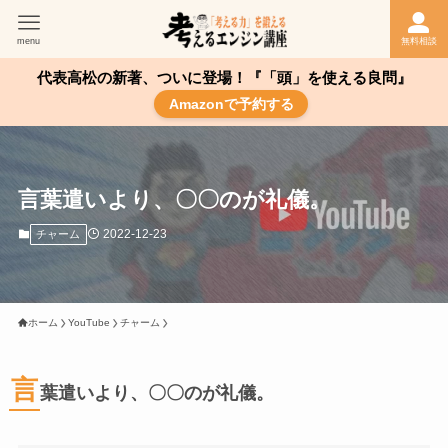
menu
無料相談
代表高松の新著、ついに登場！『「頭」を使える良問』
Amazonで予約する
言葉遣いより、〇〇のが礼儀。
2022-12-23
チャーム
ホーム
YouTube
チャーム
言
葉遣いより、〇〇のが礼儀。