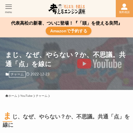
menu
無料相談
代表高松の新著、ついに登場！『「頭」を使える良問』
Amazonで予約する
まじ、なぜ、やらない？か、不思議。共
通「点」を線に
2022-12-23
チャーム
ホーム
YouTube
チャーム
ま
じ、なぜ、やらない？か、不思議。共通「点」を
線に