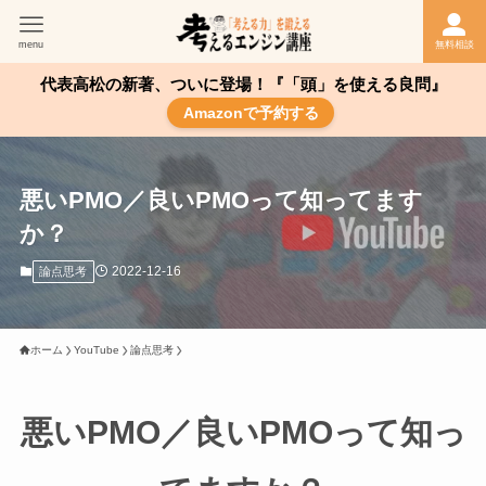
menu
無料相談
代表高松の新著、ついに登場！『「頭」を使える良問』
Amazonで予約する
悪いPMO／良いPMOって知ってます
か？
2022-12-16
論点思考
ホーム
YouTube
論点思考
悪いPMO／良いPMOって知っ