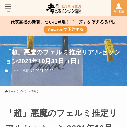
menu
無料相談
代表高松の新著、ついに登場！『「頭」を使える良問』
Amazonで予約する
「超」悪魔のフェルミ推定リアルセッシ
ョン2021年10月31日（日）
2021-09-30
イベント情報
ホーム
イベント情報
「超」悪魔のフェルミ推定リ