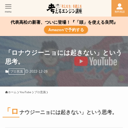
menu
無料相談
代表高松の新著、ついに登場！『「頭」を使える良問』
Amazonで予約する
「ロナウジーニョには起きない」という
思考。
2022-12-26
プロ意識
ホーム
YouTube
プロ意識
「ロ
ナウジーニョには起きない」という思考。