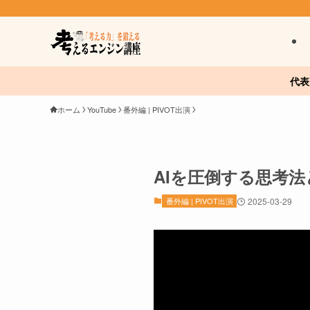
代表
ホーム
YouTube
番外編 | PIVOT出演
AIを圧倒する思考
番外編 | PIVOT出演
2025-03-29