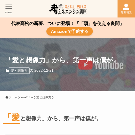
menu
無料相談
代表高松の新著、ついに登場！『「頭」を使える良問』
Amazonで予約する
「愛と想像力」から、第一声は僕が。
2022-12-21
愛と想像力
ホーム
YouTube
愛と想像力
「愛
と想像力」から、第一声は僕が。