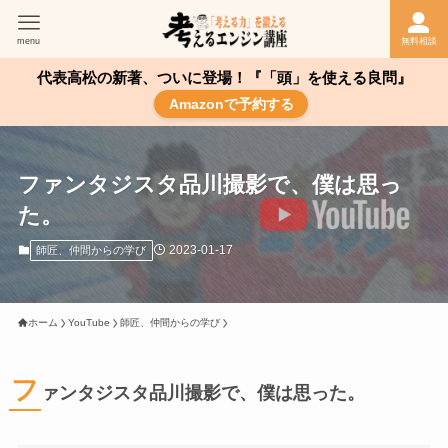
menu
無料相談
代表高松の新著、ついに登場！『「頭」を使える良問』
Amazonで予約する
ファンタジスタ品川撮影で、僕は思っ
た。
2023-01-17
師匠、仲間からの学び
ホーム
YouTube
師匠、仲間からの学び
フ
ァンタジスタ品川撮影で、僕は思った。