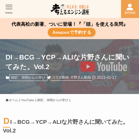
menu
無料相談
代表高松の新著、ついに登場！『「頭」を使える良問』
Amazonで予約する
DI→BCG→YCP→ALIな片野さんに聞い
てみた。Vol.2
2023-01-17
コラボ動画
片野さん動画
師匠、仲間からの学び
ホーム
YouTube
師匠、仲間からの学び
D
I→BCG→YCP→ALIな片野さんに聞いてみた。
Vol.2