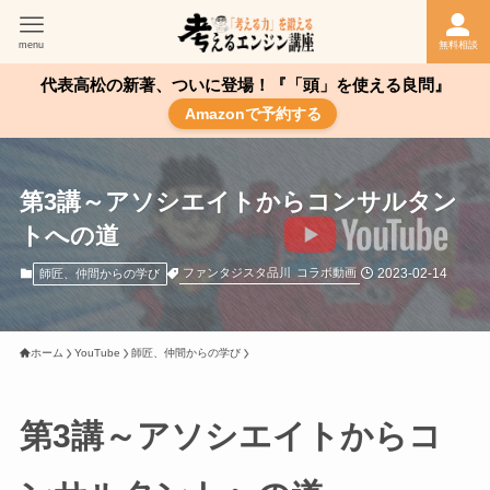
menu
無料相談
代表高松の新著、ついに登場！『「頭」を使える良問』
Amazonで予約する
第3講～アソシエイトからコンサルタン
トへの道
2023-02-14
ファンタジスタ品川
コラボ動画
師匠、仲間からの学び
ホーム
YouTube
師匠、仲間からの学び
第3講～アソシエイトからコ