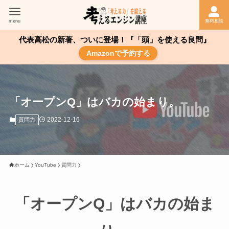
menu
無料相談
代表高松の新著、ついに登場！『「頭」を使える良問』
Amazonで予約する
「オープンQ」はバカの始まり。
2022-12-16
質問力
ホーム
YouTube
質問力
「オープンQ」はバカの始ま