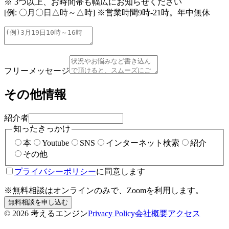
※ 3つ以上、お時間帯も幅広にお知らせください
[例: 〇月〇日△時～△時] ※営業時間9時-21時。年中無休
フリーメッセージ
その他情報
紹介者
知ったきっかけ
本
Youtube
SNS
インターネット検索
紹介
その他
プライバシーポリシー
に同意します
※無料相談はオンラインのみで、Zoomを利用します。
無料相談を申し込む
©
2026
考えるエンジン
Privacy Policy
会社概要
アクセス