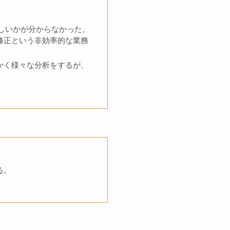
しいかが分からなかった。
修正という非効率的な業務
かく様々な分析をするが、
る。
。