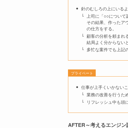
針のむしろの上にいる
上司に「○○につい
その結果、作ったア
の仕方をする。
顧客の分析を頼まれ
結局よく分からない
多忙な案件でも上記
プライベート
仕事が上手くいかない
業務の改善を行うた
リフレッシュ中も頭
AFTER～考えるエンジ