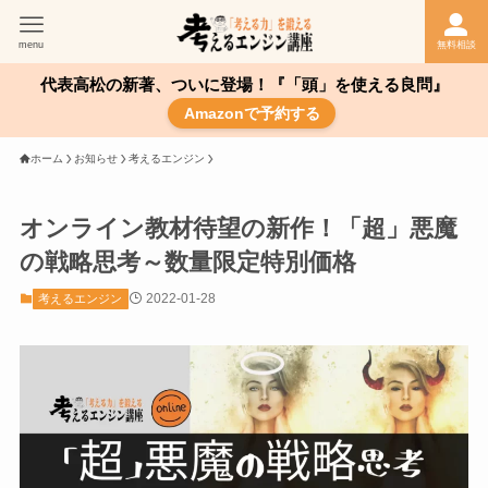
menu
無料相談
代表高松の新著、ついに登場！『「頭」を使える良問』
Amazonで予約する
ホーム
お知らせ
考えるエンジン
オンライン教材待望の新作！「超」悪魔
の戦略思考～数量限定特別価格
2022-01-28
考えるエンジン