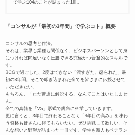
で学ぶ104のことが詰まった1冊。
『コンサルが「最初の3年間」で学ぶコト』概要
コンサルの思考と作法。
それは、業界も業種も関係なく、ビジネスパーソンとして身
につければ間違いなく圧勝できる究極かつ普遍的なスキルで
す。
BCGで過ごした、2度はできない「濃すぎた、怒られた」最
初の3年間。そこで叩き込まれた全てを皆さまに伝授させて
いただきたい。
もちろん、「ただ普通に解説する」なんてことはいたしませ
ん。
全ての真髄を「VS」形式で鋭角に科学していきます。
更に言うと、3年目で終わることなく「4年目の高み」を味わ
う資格も皆さんに得てもらいたい。ぜひ挑戦して欲しい。そ
んな想いと野望が詰まった一冊です。学生も新人もベテラン