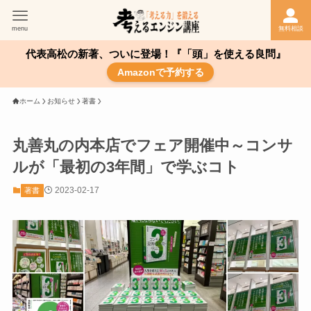
menu
無料相談
代表高松の新著、ついに登場！『「頭」を使える良問』
Amazonで予約する
ホーム
お知らせ
著書
丸善丸の内本店でフェア開催中～コンサ
ルが「最初の3年間」で学ぶコト
2023-02-17
著書