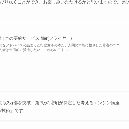
ぴり覗くことができ、お楽しみいただけるかと思いますので、ぜ
 本の要約サービス flier(フライヤー)
的なアドバイスの詰まった行動変革の本だ。人間の本能に根ざした著者のユニ
約者は全面的に賛成したい。これらのアド…
には初版3万部を突破、第2版の増刷が決定した考えるエンジン講座
る技術」です。