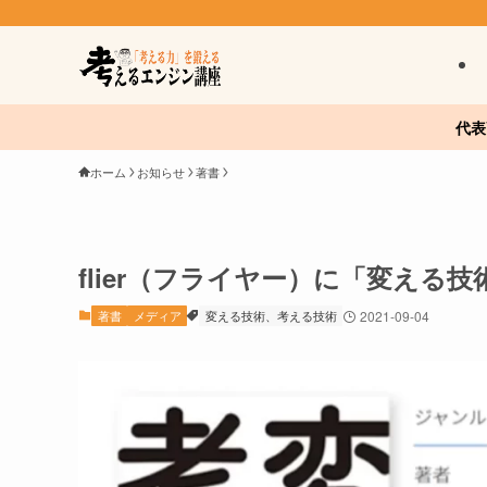
代表
ホーム
お知らせ
著書
flier（フライヤー）に「変え
著書
メディア
変える技術、考える技術
2021-09-04