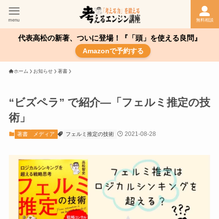
menu
無料相談
代表高松の新著、ついに登場！『「頭」を使える良問』
Amazonで予約する
ホーム
お知らせ
著書
“ビズペラ” で紹介—「フェルミ推定の技
術」
2021-08-28
著書
メディア
フェルミ推定の技術