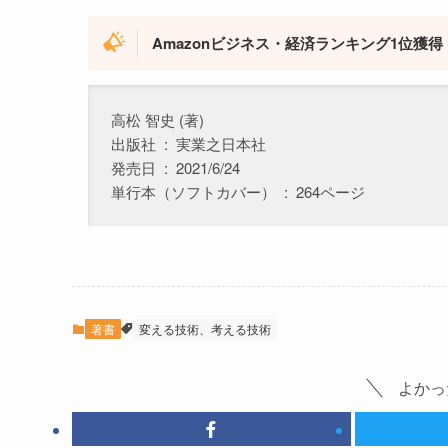
Amazonビジネス・経済ランキング1位獲得
高松 智史 (著)
出版社 ‏ : ‎ 実業之日本社
発売日 ‏ : ‎ 2021/6/24
単行本（ソフトカバー） ‏ : ‎ 264ページ
著書
変える技術、考える技術
よかっ