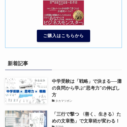
ご購入はこちらから
新着記事
中学受験は「戦略」で決まる──灘
の良問から学ぶ“思考力”の伸ばし
方
タカマツボン
「三行で撃つ 〈善く、生きる〉た
めの文章塾」で文章術が変わる！
言語化