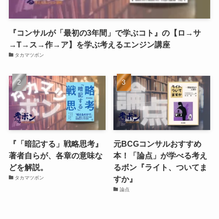
『コンサルが「最初の3年間」で学ぶコト』の【ロ→サ
→T→ス→作→ア】を学ぶ考えるエンジン講座
タカマツボン
『「暗記する」戦略思考』
元BCGコンサルおすすめ
著者自らが、各章の意味な
本！「論点」が学べる考え
どを解説。
るボン『ライト、ついてま
すか』
タカマツボン
論点