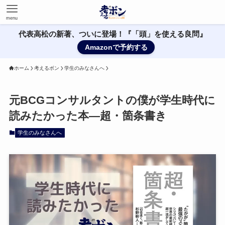
menu
代表高松の新著、ついに登場！『「頭」を使える良問』
Amazonで予約する
ホーム
考えるボン
学生のみなさんへ
元BCGコンサルタントの僕が学生時代に
読みたかった本—超・箇条書き
学生のみなさんへ