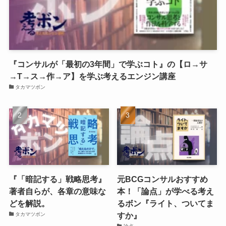
『コンサルが「最初の3年間」で学ぶコト』の【ロ→サ
→T→ス→作→ア】を学ぶ考えるエンジン講座
タカマツボン
『「暗記する」戦略思考』
元BCGコンサルおすすめ
著者自らが、各章の意味な
本！「論点」が学べる考え
どを解説。
るボン『ライト、ついてま
すか』
タカマツボン