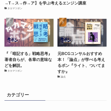
→T→ス→作→ア】を学ぶ考えるエンジン講座
タカマツボン
『「暗記する」戦略思考』
元BCGコンサルおすすめ
著者自らが、各章の意味な
本！「論点」が学べる考え
どを解説。
るボン『ライト、ついてま
すか』
タカマツボン
論点
カテゴリー