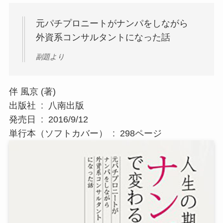
元パチプロニートがナンパをしながら
外資系コンサルタントになった話
副題より
伴 風京 (著)
出版社 ‏ : ‎ 八南出版
発売日 ‏ : ‎ 2016/9/12
単行本（ソフトカバー） ‏ : ‎ 298ページ