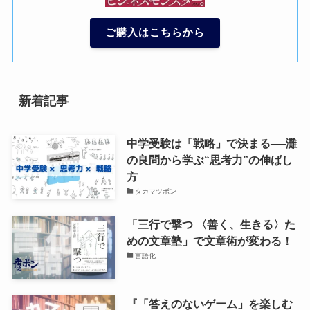
ご購入はこちらから
新着記事
中学受験は「戦略」で決まる──灘
の良問から学ぶ“思考力”の伸ばし
方
タカマツボン
「三行で撃つ 〈善く、生きる〉た
めの文章塾」で文章術が変わる！
言語化
『「答えのないゲーム」を楽しむ