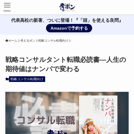
menu
代表高松の新著、ついに登場！『「頭」を使える良問』
Amazonで予約する
ホーム
考えるボン
戦略コンサル転職向け
戦略コンサルタント転職必読書—人生の
期待値はナンパで変わる
戦略コンサル転職向け