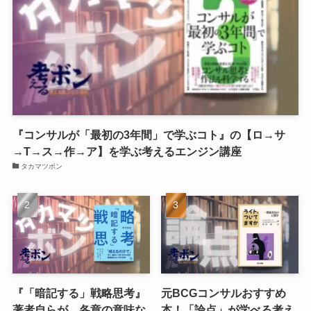
『コンサルが「最初の3年間」で学ぶコト』の【ロ→サ
→T→ス→作→ア】を学ぶ考えるエンジン講座
タカマツボン
『「暗記する」戦略思考』
元BCGコンサルおすすめ
著者自らが、各章の意味な
本！「論点」が学べる考え