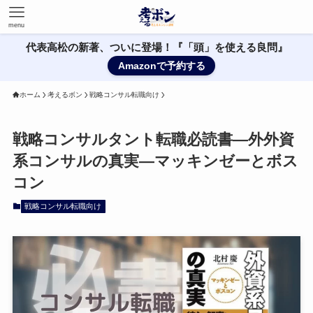
menu
代表高松の新著、ついに登場！『「頭」を使える良問』
Amazonで予約する
ホーム
考えるボン
戦略コンサル転職向け
戦略コンサルタント転職必読書—外外資
系コンサルの真実―マッキンゼーとボス
コン
戦略コンサル転職向け