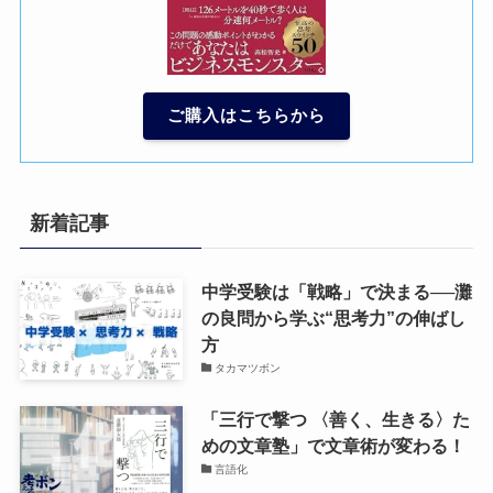
ご購入はこちらから
新着記事
中学受験は「戦略」で決まる──灘
の良問から学ぶ“思考力”の伸ばし
方
タカマツボン
「三行で撃つ 〈善く、生きる〉た
めの文章塾」で文章術が変わる！
言語化