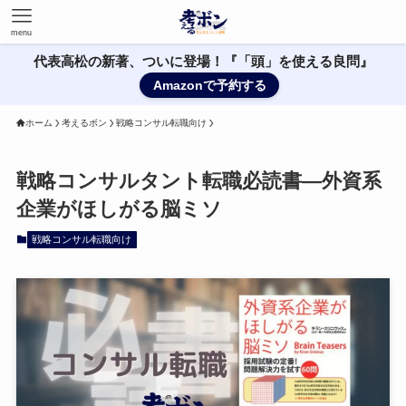
menu
代表高松の新著、ついに登場！『「頭」を使える良問』
Amazonで予約する
ホーム
考えるボン
戦略コンサル転職向け
戦略コンサルタント転職必読書—外資系
企業がほしがる脳ミソ
戦略コンサル転職向け