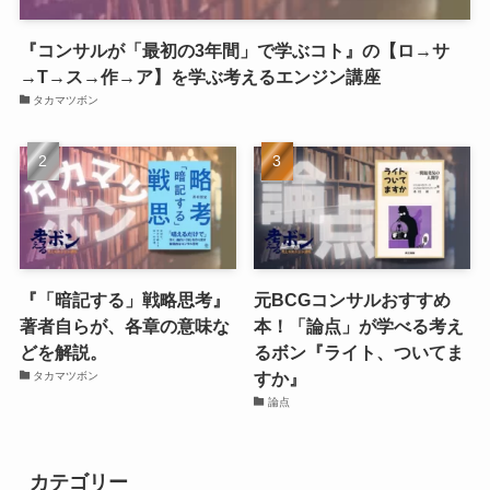
『コンサルが「最初の3年間」で学ぶコト』の【ロ→サ
→T→ス→作→ア】を学ぶ考えるエンジン講座
タカマツボン
『「暗記する」戦略思考』
元BCGコンサルおすすめ
著者自らが、各章の意味な
本！「論点」が学べる考え
どを解説。
るボン『ライト、ついてま
すか』
タカマツボン
論点
カテゴリー